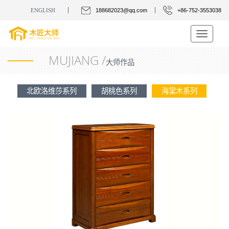
ENGLISH
188682023@qq.com
+86-752-3553038
Toggle
navigatio
MUJIANG /
大师作品
北欧洛维莎系列
胡桃色系列
海棠木系列