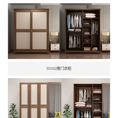
D3102推门衣柜